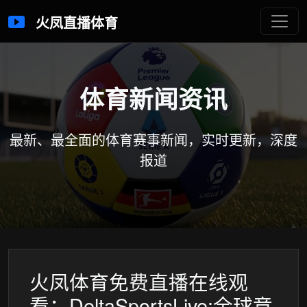
火凤直播体育
体育新闻资讯
最新、最全面的体育赛事新闻，实时更新，深度
报道
火凤体育免费直播在线观
看：DeltaSportsLive:全球竞