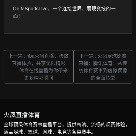
DeltaSportsLive，一个连接世界、展现竞技的一
面！
上一篇 : nba火凤直播：极致
下一篇 : 火凤足球比赛
直播体验，共享无限精彩
直播：腾讯体育：从传
——体育在线直播为你带来
统体育赛事到虚拟偶像
更多精彩瞬间
的全面转型
火凤直播体育
全球顶级体育赛事直播平台，提供高清、流畅的观赛体验，
涵盖足球、篮球、网球、电竞等各类赛事。