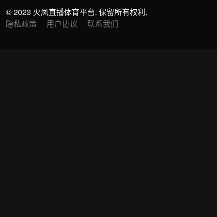
© 2023 火凤直播体育平台. 保留所有权利.
隐私政策
用户协议
联系我们