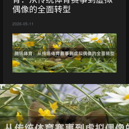
偶像的全面转型
2026-05-11