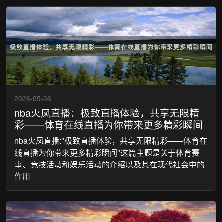
2026-05-06
nba火凤直播：极致直播体验，共享无限精
彩——体育在线直播为你带来更多精彩瞬间
nba火凤直播:"极致直播体验，共享无限精彩——体育在
线直播为你带来更多精彩瞬间"这篇主题是关于体育赛
事、竞技活动和娱乐活动的介绍以及其在现代社会中的
作用