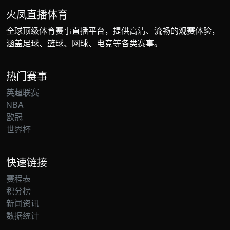
火凤直播体育
全球顶级体育赛事直播平台，提供高清、流畅的观赛体验，
涵盖足球、篮球、网球、电竞等各类赛事。
热门赛事
英超联赛
NBA
欧冠
世界杯
快速链接
赛程表
积分榜
新闻资讯
数据统计