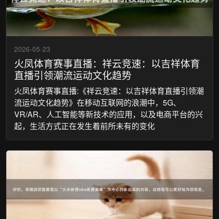
2026-05-23
火凤体育赛事直播：祥云竞速：以吉祥体育
直播引领潮流运动文化趋势
火凤体育赛事直播:《祥云竞速：以吉祥体育直播引领潮
流运动文化趋势》在移动互联网的浪潮中，5G、
VR/AR、人工智能等新技术的应用，以及电商平台的兴
起，生活方式正在发生着前所未有的变化