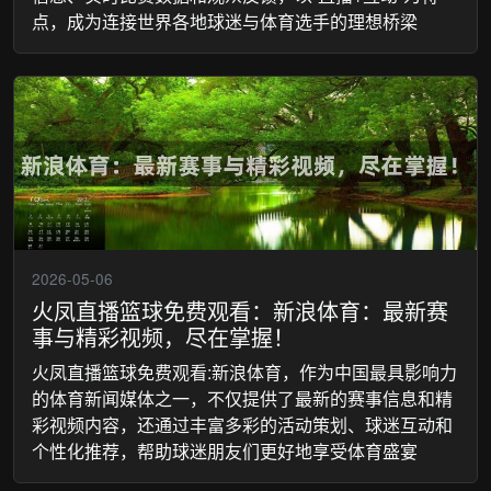
点，成为连接世界各地球迷与体育选手的理想桥梁
2026-05-06
火凤直播篮球免费观看：新浪体育：最新赛
事与精彩视频，尽在掌握！
火凤直播篮球免费观看:新浪体育，作为中国最具影响力
的体育新闻媒体之一，不仅提供了最新的赛事信息和精
彩视频内容，还通过丰富多彩的活动策划、球迷互动和
个性化推荐，帮助球迷朋友们更好地享受体育盛宴