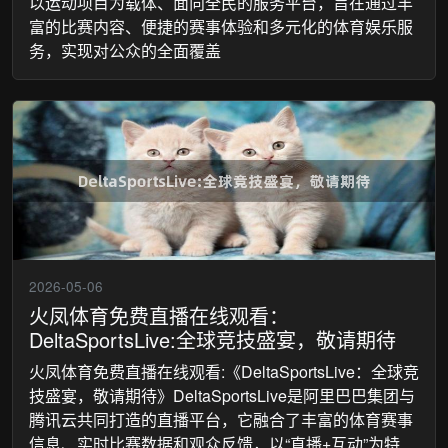
以运动项目为载体、面向全民的服务平台，旨在通过丰
富的比赛内容、便捷的赛事体验和多元化的体育娱乐服
务，实现对公众的全面覆盖
2026-05-06
火凤体育免费直播在线观看：
DeltaSportsLive:全球竞技盛宴，敬请期待
火凤体育免费直播在线观看:《DeltaSportsLive：全球竞
技盛宴，敬请期待》DeltaSportsLive是阿里巴巴集团与
腾讯云共同打造的直播平台，它融合了丰富的体育赛事
信息、实时比赛数据和观众反馈，以“直播+互动”为特