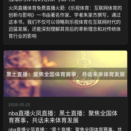
火凤直播体育免费直播火箭:《乐视体育：互联网体育的
创新与影响》一书由著名作家、学者朱家杰撰写，通过
这本书，我们不仅可以领略到乐视体育在互联网时代的
迅猛发展，还能深刻理解其背后的革新理念和对传统体
育行业的影响
2026-05-22
nba直播火凤直播：黑土直播：聚焦全国体
育赛事，共话未来体育发展
nba直播火凤直播:：“黑土直播：聚焦全国体育赛事，共