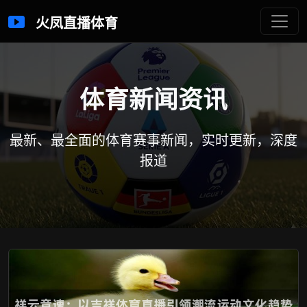
火凤直播体育
体育新闻资讯
最新、最全面的体育赛事新闻，实时更新，深度
报道