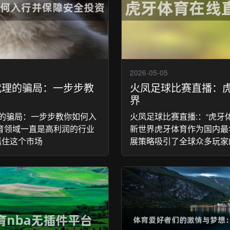
2026-05-05
代理的骗局：一步步教
火凤足球比赛直播：
界
理的骗局：一步步教你如何入
火凤足球比赛直播:：“虎牙
育领域一直是高利润的行业
新世界虎牙体育作为国内最
抓住这个市场
展策略吸引了全球众多玩家