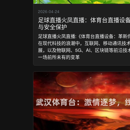
2026-04-24
足球直播火凤直播：体育台直播设
与安全保护
足球直播火凤直播:《体育台直播设备：革新
在现代科技的浪潮中，互联网、移动通讯技
展，以及物联网、5G、AI、区块链等前沿
一场前所未有的变革