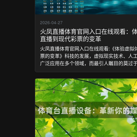
2026-04-27
火凤直播体育官网入口在线观看：
直播到现代彩票的变革
火凤直播体育官网入口在线观看:《体验虚拟
票的变革》科技的发展，虚拟现实技术、人
广泛应用在多个领域，而最引人瞩目的莫过