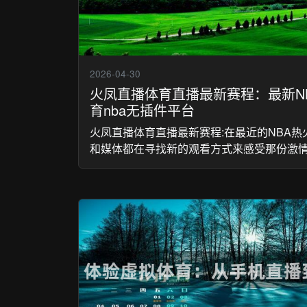
2026-04-30
火凤直播体育直播最新赛程：最新N
育nba无插件平台
火凤直播体育直播最新赛程:在最近的NBA
和媒体都在寻找新的观看方式来感受那份激