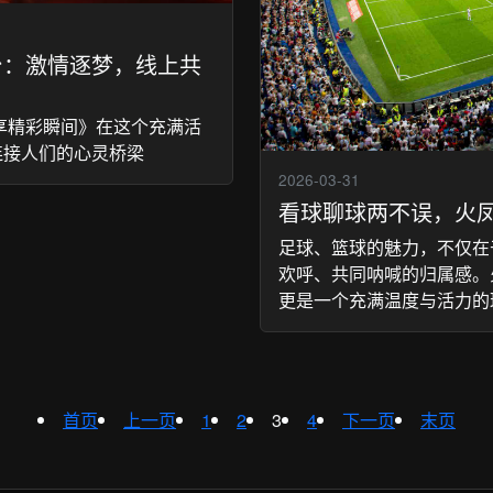
台：激情逐梦，线上共
享精彩瞬间》在这个充满活
连接人们的心灵桥梁
2026-03-31
看球聊球两不误，火
足球、篮球的魅力，不仅在
欢呼、共同呐喊的归属感。
更是一个充满温度与活力的
首页
上一页
1
2
3
4
下一页
末页